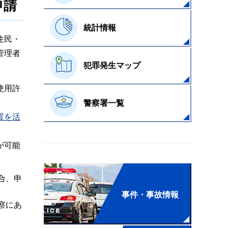
申請
統計情報
住民・
管理者
犯罪発生マップ
使用許
警察署一覧
置を活
が可能
合、申
事件・事故情報
察にあ