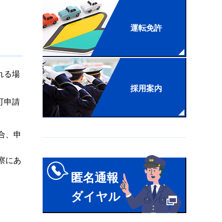
運転免許
れる場
採用案内
可申請
合、申
察にあ
匿名通報
ダイヤル