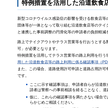
特例措置を活用した沿道飲食
新型コロナウイルス感染症の影響を受ける飲食店等
団体等が一体となって取り組む沿道飲食店等のテイ
と連携した事前調整の円滑化等の申請者の負担軽減
路上でテイクアウトやテラス営業等を行おうとする
可」が必要となります。
特例措置を活用してテラス営業等の路上利用を行う
用した沿道飲食店等の路上利用に係る確認事項（PDF
また、この場合、道路使用許可申請と道路占用許可
です。
ここに示す確認事項は、申請者自らが沿道飲
請者は警察への事前相談を経ることなく、道
仮に、これらの確認事項を満たさない場合で
らかじめご相談ください。