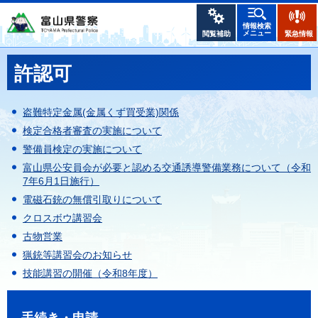
情報検索
メニュー
閲覧補助
緊急情報
許認可
盗難特定金属(金属くず買受業)関係
検定合格者審査の実施について
警備員検定の実施について
富山県公安員会が必要と認める交通誘導警備業務について（令和
7年6月1日施行）
電磁石銃の無償引取りについて
クロスボウ講習会
古物営業
猟銃等講習会のお知らせ
技能講習の開催（令和8年度）
手続き・申請