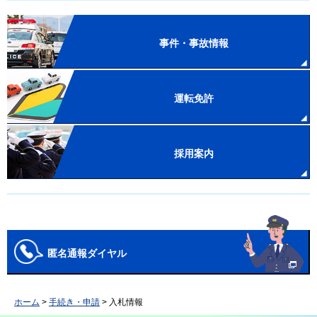
事件・事故情報
運転免許
採用案内
匿名通報ダイヤル
ホーム
>
手続き・申請
> 入札情報