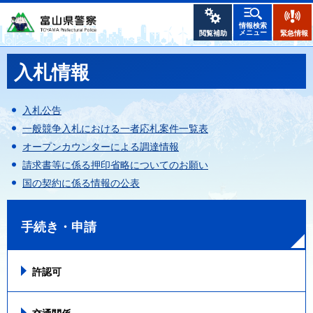
情報検索
メニュー
閲覧補助
緊急情報
入札情報
入札公告
一般競争入札における一者応札案件一覧表
オープンカウンターによる調達情報
請求書等に係る押印省略についてのお願い
国の契約に係る情報の公表
手続き・申請
許認可