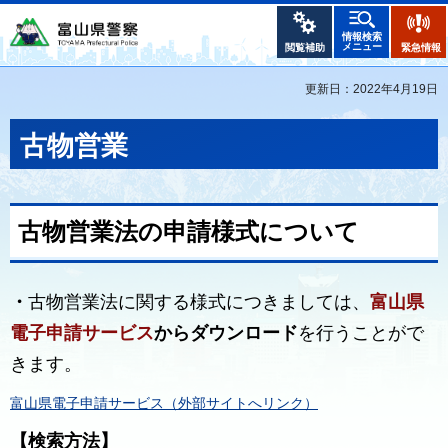
情報検索
メニュー
閲覧補助
緊急情報
更新日：2022年4月19日
古物営業
古物営業法の申請様式について
・
古物営業法に関する様式につきましては、
富山県
電子申請サービス
からダウンロード
を行うことがで
きます。
富山県電子申請サービス（外部サイトへリンク）
【検索方法】