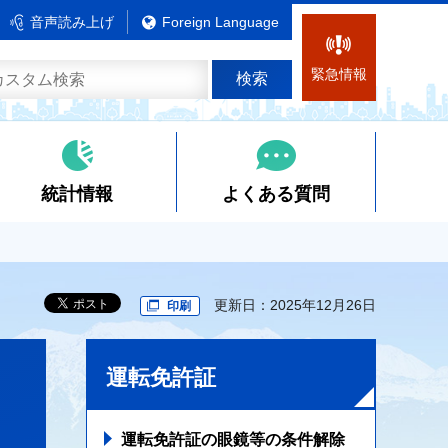
音声読み上げ
Foreign Language
緊急情報
統計情報
よくある質問
更新日：2025年12月26日
印刷
運転免許証
運転免許証の眼鏡等の条件解除