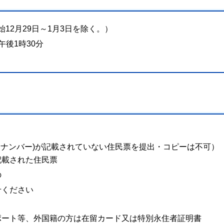
12月29日～1月3日を除く。）
午後1時30分
イナンバー)が記載されていない住民票を提出・コピーは不可）
記載された住民票
の
せください
ポート等、外国籍の方は在留カード又は特別永住者証明書