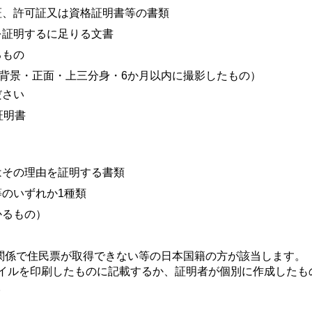
証、許可証又は資格証明書等の書類
を証明するに足りる文書
るもの
・無背景・正面・上三分身・6か月以内に撮影したもの）
ださい
証明書
）
はその理由を証明する書類
のいずれか1種類
かるもの）
係で住民票が取得できない等の日本国籍の方が該当します。
イルを印刷したものに記載するか、証明者が個別に作成したも
。