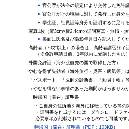
官公庁が法令の規定により交付した免許
官公庁がその職員に対して発行した身分
学生証、社員証等身分を証明するに足り
写真1枚（縦3cm×横2.4cmの証明写真・無帽
裏面に氏名及び撮影年月日を記入してく
高齢者（70才以上）の場合は、高齢者講習終了
（※免許申請日前、1年以内に受講したもの
外国免許証（海外渡航先の国で取得した方）
やむを得ず失効者（海外旅行・災害・病気等）
「パスポート」「医師の診断書」「船員手帳」等
（やむを得ない事情のあった期間がはっきりわ
一時帰国（滞在）証明書
・ご自身の住所地を海外に移転している等の関
・証明書を作成するには、ダウンロードファ
必要事項が記載されているものでも可能です
一時帰国（滞在）証明書（PDF：103KB）