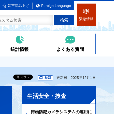
音声読み上げ
Foreign Language
緊急情報
統計情報
よくある質問
更新日：2025年12月1日
印刷
生活安全・捜査
街頭防犯カメラシステムの運用に