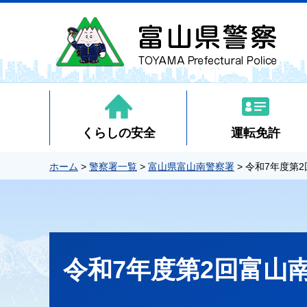
くらしの安全
運転免許
ホーム
>
警察署一覧
>
富山県富山南警察署
> 令和7年度第
令和7年度第2回富山