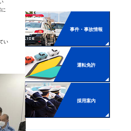
い
害に
事件・事故情報
てい
運転免許
採用案内