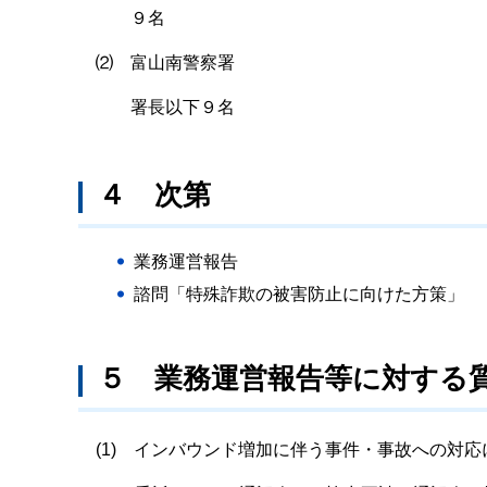
９名
⑵ 富山南警察署
署長以下９名
４ 次第
業務運営報告
諮問「特殊詐欺の被害防止に向けた方策」
５ 業務運営報告等に対する
(1) インバウンド増加に伴う事件・事故への対応