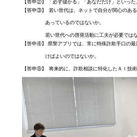
【答申②】 「必ず儲かる」「あなだだけ」といっ
【答申③】 若い世代は、ネットで自分が関心のある
あっているのではないか。
若い世代への啓発活動に工夫が必要ではな
【答申④】 県警アプリでは、常に特殊詐欺手口の
けばよいのではないか。
【答申⑤】 将来的に、詐欺相談に特化したＡＩ技