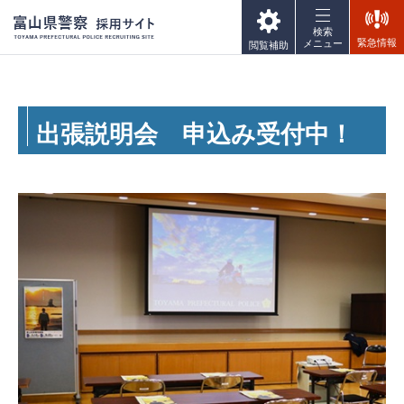
富山県警察 採用サイト
検索
TOYAMA
緊急情報
メニュー
閲覧補助
PREFECTURAL POLICE
RECRUITING SITE
出張説明会 申込み受付中！