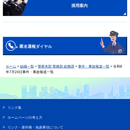
採用案内
匿名通報ダイヤル
ホーム
>
組織一覧
>
警察本部 警務部 総務課
>
事件・事故報道一覧
> 令和8
年7月24日事件・事故報道一覧
リンク集
ホームページの考え方
リンク・著作権・免責事項について