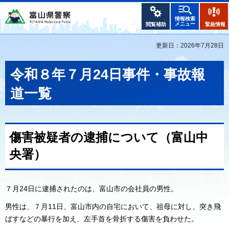
情報検索
メニュー
閲覧補助
緊急情報
更新日：2026年7月28日
令和８年７月24日事件・事故報
道一覧
傷害被疑者の逮捕について（富山中
央署）
７月24日に逮捕されたのは、富山市の会社員の男性。
男性は、７月11日、富山市内の自宅において、祖母に対し、突き飛
ばすなどの暴行を加え、左手首を骨折する傷害を負わせた。