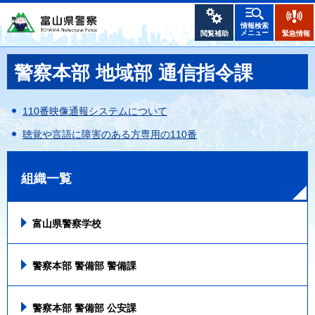
情報検索
メニュー
閲覧補助
緊急情報
警察本部 地域部 通信指令課
110番映像通報システムについて
聴覚や言語に障害のある方専用の110番
組織一覧
富山県警察学校
警察本部 警備部 警備課
警察本部 警備部 公安課