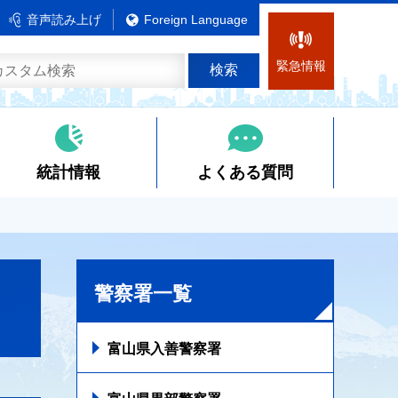
音声読み上げ
Foreign Language
緊急情報
統計情報
よくある質問
警察署一覧
富山県入善警察署