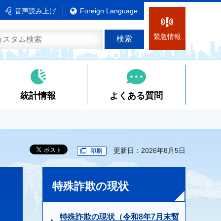
音声読み上げ
Foreign Language
緊急情報
統計情報
よくある質問
更新日：2026年8月5日
印刷
特殊詐欺の現状
特殊詐欺の現状（令和8年7月末暫